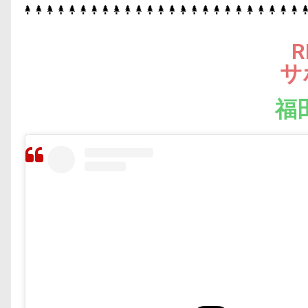
R
サ
福