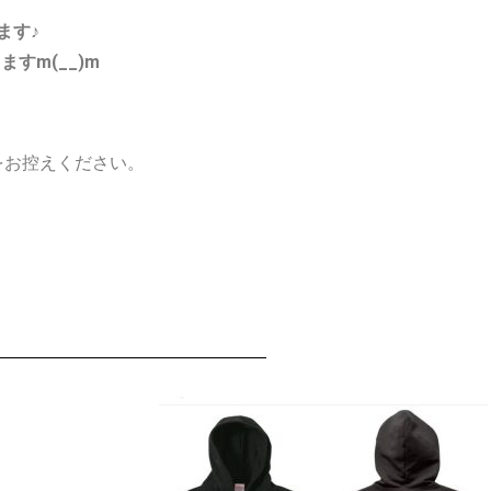
ます♪
すm(__)m
をお控えください。