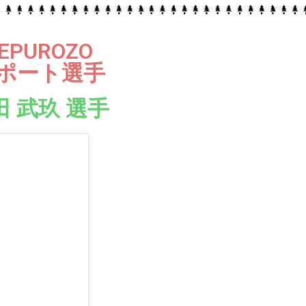
EPUROZO
ポート選手
田 武玖 選手